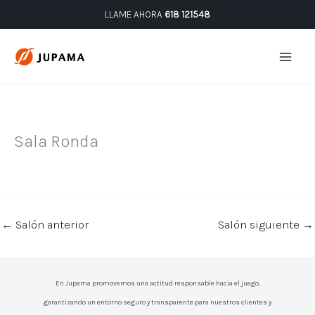
Ir
LLAME AHORA
618 121548
al
contenido
Sala Ronda
←
Salón anterior
Salón siguiente
→
En Jupama promovemos una actitud responsable hacia el juego,
garantizando un entorno seguro y transparente para nuestros clientes y