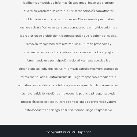
facilitamos medidas e información para que el juego sea siempre
diversión y entretenimiento, sin utilizarse como vía para afrontar
problemas económicos o emocionales. El acceso está prohibido a
menores de 18 años y a las personas con acceso restringido conforme a
los registros de prohibición y/o autoexclusión que resulten aplicables.
También trabajamos para reforzar una cultura de prevención y
concienciación sobre los posibles trastornos asociados al juego,
fomentando una participación racional y sensata acorde a las
circunstancias individuales. Asimismo, desarrollamos y mejoramos de
forma continuada nuestra Cultura de Juego Responsable mediante la
actualización periódica de la Política y la Norma, un plan de comunicación
transversal, la formación a empleados, la publicidad responsable, la
protección de colectivos vulnerables y acciones de prevención y apoyo
ante conductas de riesgo. En CIRSA Somos Juego Responsable.
Copyright © 2026 Jupama