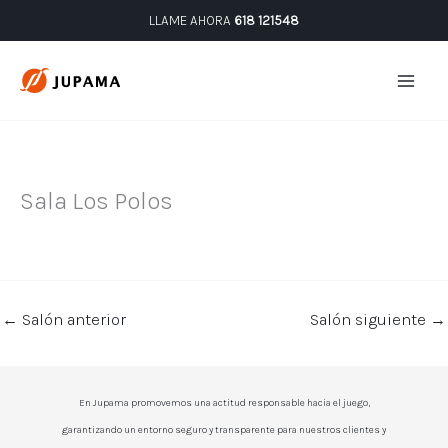
Ir
LLAME AHORA
618 121548
al
contenido
Sala Los Polos
←
Salón anterior
Salón siguiente
→
En Jupama promovemos una actitud responsable hacia el juego,
garantizando un entorno seguro y transparente para nuestros clientes y