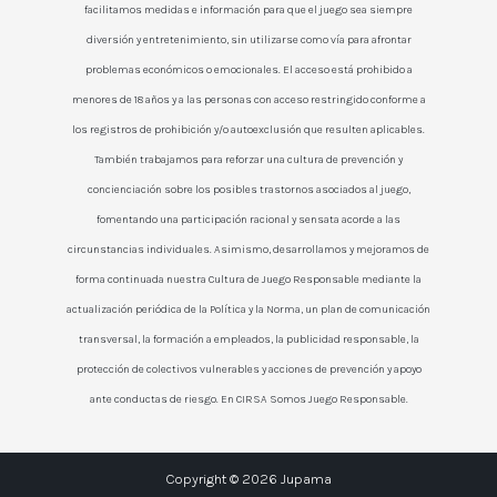
facilitamos medidas e información para que el juego sea siempre
diversión y entretenimiento, sin utilizarse como vía para afrontar
problemas económicos o emocionales. El acceso está prohibido a
menores de 18 años y a las personas con acceso restringido conforme a
los registros de prohibición y/o autoexclusión que resulten aplicables.
También trabajamos para reforzar una cultura de prevención y
concienciación sobre los posibles trastornos asociados al juego,
fomentando una participación racional y sensata acorde a las
circunstancias individuales. Asimismo, desarrollamos y mejoramos de
forma continuada nuestra Cultura de Juego Responsable mediante la
actualización periódica de la Política y la Norma, un plan de comunicación
transversal, la formación a empleados, la publicidad responsable, la
protección de colectivos vulnerables y acciones de prevención y apoyo
ante conductas de riesgo. En CIRSA Somos Juego Responsable.
Copyright © 2026 Jupama