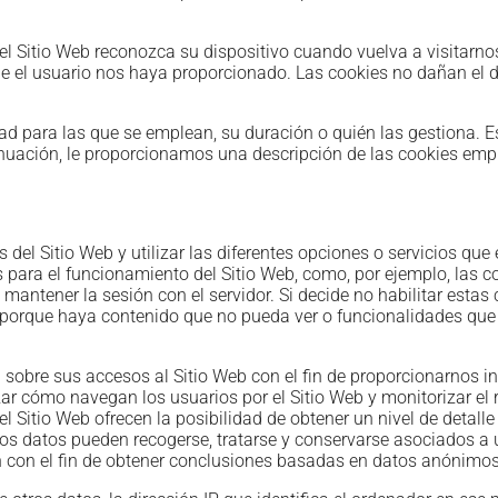
e el Sitio Web reconozca su dispositivo cuando vuelva a visitarno
ue el usuario nos haya proporcionado. Las cookies no dañan el di
dad para las que se emplean, su duración o quién las gestiona. 
nuación, le proporcionamos una descripción de las cookies empl
 del Sitio Web y utilizar las diferentes opciones o servicios que
para el funcionamiento del Sitio Web, como, por ejemplo, las co
antener la sesión con el servidor. Si decide no habilitar estas 
a porque haya contenido que no pueda ver o funcionalidades qu
a sobre sus accesos al Sitio Web con el fin de proporcionarnos
izar cómo navegan los usuarios por el Sitio Web y monitorizar e
l Sitio Web ofrecen la posibilidad de obtener un nivel de detall
tos datos pueden recogerse, tratarse y conservarse asociados a 
n con el fin de obtener conclusiones basadas en datos anónimos