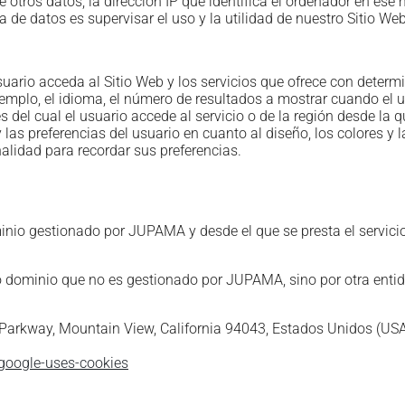
e otros datos, la dirección IP que identifica el ordenador en ese
a de datos es supervisar el uso y la utilidad de nuestro Sitio We
uario acceda al Sitio Web y los servicios que ofrece con deter
ejemplo, el idioma, el número de resultados a mostrar cuando el 
 del cual el usuario accede al servicio o de la región desde la q
y las preferencias del usuario en cuanto al diseño, los colores 
alidad para recordar sus preferencias.
nio gestionado por JUPAMA y desde el que se presta el servicio
o dominio que no es gestionado por JUPAMA, sino por otra entid
arkway, Mountain View, California 94043, Estados Unidos (USA)
-google-uses-cookies