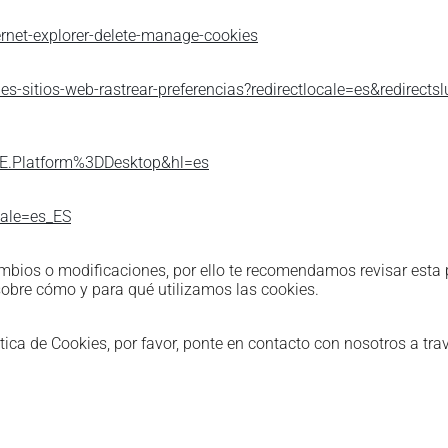
rnet-explorer-delete-manage-cookies
ies-sitios-web-rastrear-preferencias?redirectlocale=es&redirects
IE.Platform%3DDesktop&hl=es
cale=es_ES
cambios o modificaciones, por ello te recomendamos revisar esta
obre cómo y para qué utilizamos las cookies.
ica de Cookies, por favor, ponte en contacto con nosotros a trav