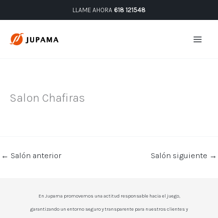
Ir
LLAME AHORA
618 121548
al
contenido
Salon Chafiras
←
Salón anterior
Salón siguiente
→
En Jupama promovemos una actitud responsable hacia el juego,
garantizando un entorno seguro y transparente para nuestros clientes y