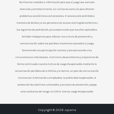
facilitamos medidas e información para que el juego sea siempre
diversión y entretenimiento, sin utilizarse como vía para afrontar
problemas económicos o emocionales. El acceso está prohibido a
menores de 18 años y a las personas con acceso restringido conforme a
los registros de prohibición y/o autoexclusión que resulten aplicables.
También trabajamos para reforzar una cultura de prevención y
concienciación sobre los posibles trastornos asociados al juego,
fomentando una participación racional y sensata acorde a las
circunstancias individuales. Asimismo, desarrollamos y mejoramos de
forma continuada nuestra Cultura de Juego Responsable mediante la
actualización periódica de la Política y la Norma, un plan de comunicación
transversal, la formación a empleados, la publicidad responsable, la
protección de colectivos vulnerables y acciones de prevención y apoyo
ante conductas de riesgo. En CIRSA Somos Juego Responsable.
Copyright © 2026 Jupama