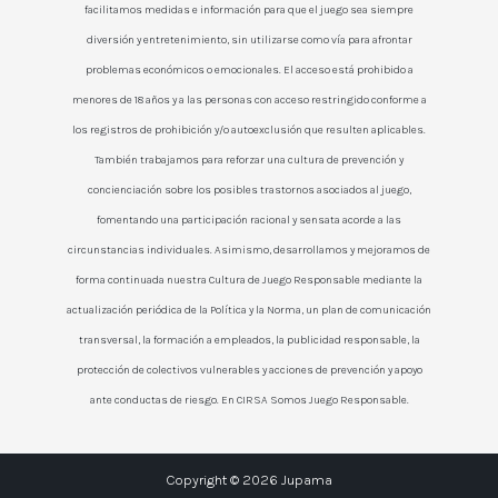
facilitamos medidas e información para que el juego sea siempre
diversión y entretenimiento, sin utilizarse como vía para afrontar
problemas económicos o emocionales. El acceso está prohibido a
menores de 18 años y a las personas con acceso restringido conforme a
los registros de prohibición y/o autoexclusión que resulten aplicables.
También trabajamos para reforzar una cultura de prevención y
concienciación sobre los posibles trastornos asociados al juego,
fomentando una participación racional y sensata acorde a las
circunstancias individuales. Asimismo, desarrollamos y mejoramos de
forma continuada nuestra Cultura de Juego Responsable mediante la
actualización periódica de la Política y la Norma, un plan de comunicación
transversal, la formación a empleados, la publicidad responsable, la
protección de colectivos vulnerables y acciones de prevención y apoyo
ante conductas de riesgo. En CIRSA Somos Juego Responsable.
Copyright © 2026 Jupama