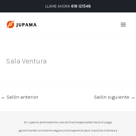
Ir
LLAME AHORA
618 121548
al
contenido
Sala Ventura
←
Salón anterior
Salón siguiente
→
En Jupama promovemos una actitud responsable hacia el juego,
garantizando un entorno seguro y transparente para nuestros clientes y