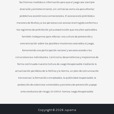
facilitamos medidas e información para que el juego sea siempre
diversión y entretenimiento, sin utilizarse como vía para afrontar
problemas económicos o emocionales. El acceso está prohibido a
menores de 18 años y a las personas con acceso restringido conforme a
los registros de prohibición y/o autoexclusión que resulten aplicables.
También trabajamos para reforzar una cultura de prevención y
concienciación sobre los posibles trastornos asociados al juego,
fomentando una participación racional y sensata acorde a las
circunstancias individuales. Asimismo, desarrollamos y mejoramos de
forma continuada nuestra Cultura de Juego Responsable mediante la
actualización periódica de la Política y la Norma, un plan de comunicación
transversal, la formación a empleados, la publicidad responsable, la
protección de colectivos vulnerables y acciones de prevención y apoyo
ante conductas de riesgo. En CIRSA Somos Juego Responsable.
Copyright © 2026 Jupama