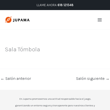
Ir
LLAME AHORA
618 121548
al
contenido
Sala Tómbola
←
Salón anterior
Salón siguiente
→
En Jupama promovemos una actitud responsable hacia el juego,
garantizando un entorno seguro y transparente para nuestros clientes y