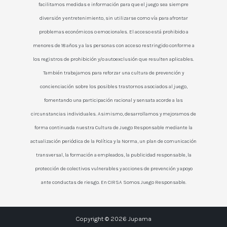
facilitamos medidas e información para que el juego sea siempre
diversión y entretenimiento, sin utilizarse como vía para afrontar
problemas económicos o emocionales. El acceso está prohibido a
menores de 18 años y a las personas con acceso restringido conforme a
los registros de prohibición y/o autoexclusión que resulten aplicables.
También trabajamos para reforzar una cultura de prevención y
concienciación sobre los posibles trastornos asociados al juego,
fomentando una participación racional y sensata acorde a las
circunstancias individuales. Asimismo, desarrollamos y mejoramos de
forma continuada nuestra Cultura de Juego Responsable mediante la
actualización periódica de la Política y la Norma, un plan de comunicación
transversal, la formación a empleados, la publicidad responsable, la
protección de colectivos vulnerables y acciones de prevención y apoyo
ante conductas de riesgo. En CIRSA Somos Juego Responsable.
Copyright © 2026 Jupama