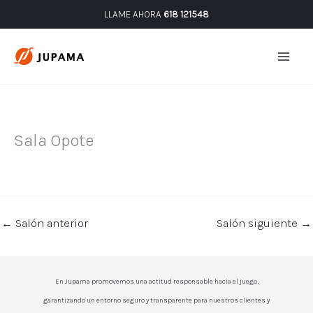
Ir
LLAME AHORA
618 121548
al
contenido
Sala Opote
←
Salón anterior
Salón siguiente
→
En Jupama promovemos una actitud responsable hacia el juego,
garantizando un entorno seguro y transparente para nuestros clientes y