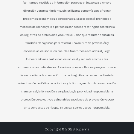
facilitamos medidas e información para que el juego sea siempre
diversión y entretenimiento, sin utilizarse como vía para afrontar
problemas económicos o emocionales. El acceso está prohibido a
menores de 18 años y a las personas con acceso restringido conforme a
los registros de prohibición y/o autoexclusión que resulten aplicables.
También trabajamos para reforzar una cultura de prevención y
concienciación sobre los posibles trastornos asociados al juego,
fomentando una participación racional y sensata acorde a las
circunstancias individuales. Asimismo, desarrollamos y mejoramos de
forma continuada nuestra Cultura de Juego Responsable mediante la
actualización periódica de la Política y la Norma, un plan de comunicación
transversal, la formación a empleados, la publicidad responsable, la
protección de colectivos vulnerables y acciones de prevención y apoyo
ante conductas de riesgo. En CIRSA Somos Juego Responsable.
Copyright © 2026 Jupama