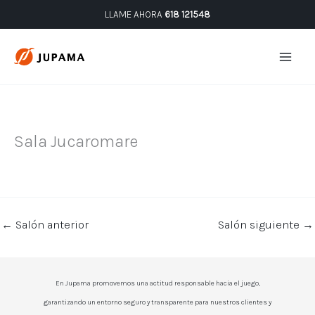
Ir
LLAME AHORA
618 121548
al
contenido
Sala Jucaromare
←
Salón anterior
Salón siguiente
→
En Jupama promovemos una actitud responsable hacia el juego,
garantizando un entorno seguro y transparente para nuestros clientes y